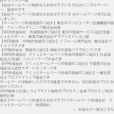
社トップスリー様
【会社ホームページ制作ならお任せ下さい!】SSL付レンタルサーバ
ー 提供中です。
【会社ホームページ作成ならお任せ下さい!】当ホームページをSSL化
しました!
【ホームページ作成実績のご紹介】東京のコンピューター設備機器の販
売 クォンタムマイニング株式会社様
【WEB作成会社 作成実績のご紹介】東京の技術サービス/設計支援/
ＣＡＤサポート・教育の株式会社オズクリエイション様
【WEB制作 HP制作実績のご紹介】リフォーム専門会社 株式会社イ
トミックスさま
【HP制作会社 実績のご紹介】神奈川の貸切バスで行こう!さま
【WEB作成会社 さくっとホームページ作成の実績のご紹介】社会福
祉法人(社福) シルバーワーク中央さま
【HP作成会社 さくっとホームページの実績のご紹介】千葉県の社会
福祉法人経営サポ－トセンターさま
【HP作成会社 さくっとホームページ作成の実績のご紹介】一般社団
法人プロファイリング協会さま
ホームページは制作しただけでは集客できません! SEO対策はプロにお
任せください!
HPの制作と計画｜ウェブサイト制作のプロセス｜全体プロセス｜WEB
制作計画
東京でホームページ作成ならお任せ下さい!!ホームページ作成会社 さ
くっとホームページ 利用規約
→ お知らせ一覧はこちら