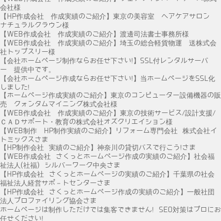
会社様
【HP作成会社 作成実績のご紹介】東京の美容室 ヘアケアサロン
ナチュラルクラウン様
【WEB作成会社 作成実績のご紹介】渡邊司法書士事務所様
【WEB作成会社 作成実績のご紹介】埼玉の総合軽貨物運 送株式会
社トップスリー様
【会社ホームページ制作ならお任せ下さい!】SSL付レンタルサーバ
ー 提供中です。
【会社ホームページ作成ならお任せ下さい!】当ホームページをSSL化
しました!
【ホームページ作成実績のご紹介】東京のコンピューター設備機器の販
売 クォンタムマイニング株式会社様
【WEB作成会社 作成実績のご紹介】東京の技術サービス/設計支援/
ＣＡＤサポート・教育の株式会社オズクリエイション様
【WEB制作 HP制作実績のご紹介】リフォーム専門会社 株式会社イ
トミックスさま
【HP制作会社 実績のご紹介】神奈川の貸切バスで行こう!さま
【WEB作成会社 さくっとホームページ作成の実績のご紹介】社会福
祉法人(社福) シルバーワーク中央さま
【HP作成会社 さくっとホームページの実績のご紹介】千葉県の社会
福祉法人経営サポ－トセンターさま
【HP作成会社 さくっとホームページ作成の実績のご紹介】一般社団
法人プロファイリング協会さま
ホームページは制作しただけでは集客できません! SEO対策はプロにお
任せください!