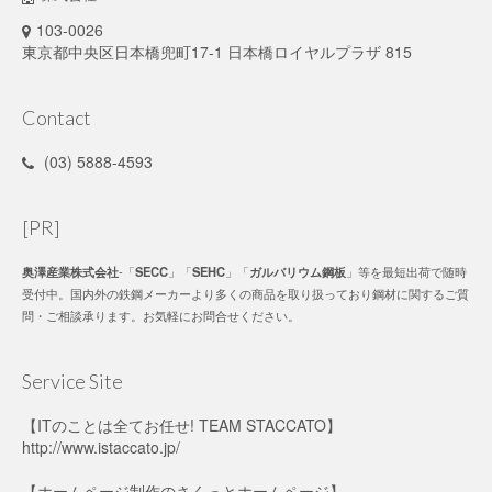
103-0026
東京都中央区日本橋兜町17-1 日本橋ロイヤルプラザ 815
Contact
(03) 5888-4593
[PR]
奥澤産業株式会社
-「
SECC
」「
SEHC
」「
ガルバリウム鋼板
」等を最短出荷で随時
受付中。国内外の鉄鋼メーカーより多くの商品を取り扱っており鋼材に関するご質
問・ご相談承ります。お気軽にお問合せください。
Service Site
【ITのことは全てお任せ! TEAM STACCATO】
http://www.istaccato.jp/
【ホームページ制作の
さくっとホームページ
】