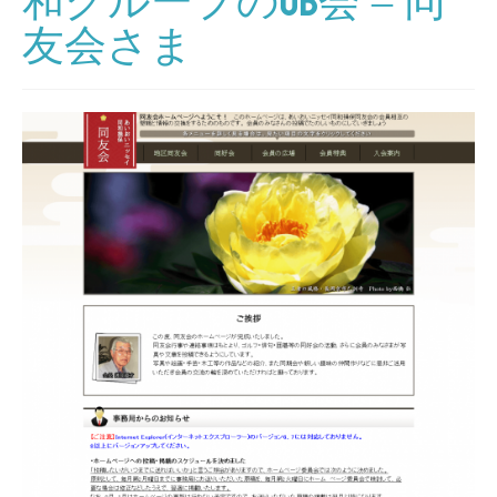
和グループのOB会 – 同
友会さま